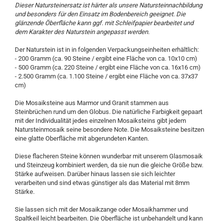
Dieser Natursteinersatz ist härter als unsere Natursteinnachbildung
und besonders für den Einsatz im Bodenbereich geeignet. Die
glänzende Öberfläche kann ggf. mit Schleifpapier bearbeitet und
dem Karakter des Naturstein angepasst werden.
Der Naturstein ist in in folgenden Verpackungseinheiten erhältlich:
- 200 Gramm (ca. 90 Steine / ergibt eine Fläche von ca. 10x10 cm)
- 500 Gramm (ca. 220 Steine / ergibt eine Fläche von ca. 16x16 cm)
- 2.500 Gramm (ca. 1.100 Steine / ergibt eine Fläche von ca. 37x37
cm)
Die Mosaiksteine aus Marmor und Granit stammen aus
Steinbrüchen rund um den Globus. Die natürliche Farbigkeit gepaart
mit der Individualität jedes einzelnen Mosaiksteins gibt jedem
Natursteinmosaik seine besondere Note. Die Mosaiksteine besitzen
eine glatte Oberfläche mit abgerundeten Kanten.
Diese flacheren Steine können wunderbar mit unserem Glasmosaik
und Steinzeug kombiniert werden, da sie nun die gleiche Größe bzw.
Stärke aufweisen. Darüber hinaus lassen sie sich leichter
verarbeiten und sind etwas günstiger als das Material mit 8mm
Stärke.
Sie lassen sich mit der Mosaikzange oder Mosaikhammer und
Spaltkeil leicht bearbeiten. Die Oberfläche ist unbehandelt und kann