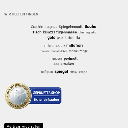
WIR HELFEN FINDEN
Suche
Crackle
Spiegelmosaik
Kaltglasur
Tisch
bisazza
fugenmasse
glasnuggets
gold
lila
kleber
grün
millefiori
mikromosaik
mosaikzange
mosaik
mosaikkleber
perlmutt
nuggets
smalten
sicis
spiegel
softglas
tiffany
zange
Vertrag widerrufen