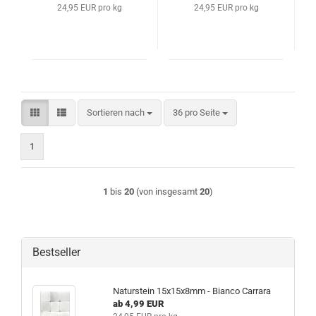
24,95 EUR pro kg
24,95 EUR pro kg
Sortieren nach
pro Seite
Sortieren nach
36 pro Seite
1
1
bis
20
(von insgesamt
20
)
Bestseller
Naturstein 15x15x8mm - Bianco Carrara
ab 4,99 EUR