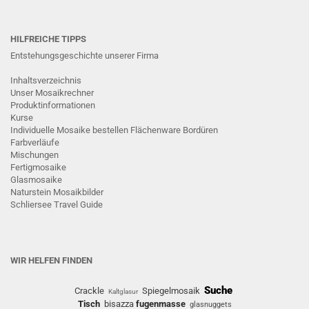
HILFREICHE TIPPS
Entstehungsgeschichte unserer Firma
Inhaltsverzeichnis
Unser Mosaikrechner
Produktinformationen
Kurse
Individuelle Mosaike bestellen
Flächenware
Bordüren
Farbverläufe
Mischungen
Fertigmosaike
G
lasmosaike
Naturstein Mosaikbilder
Schliersee Travel Guide
WIR HELFEN FINDEN
Suche
Crackle
Spiegelmosaik
Kaltglasur
Tisch
bisazza
fugenmasse
glasnuggets