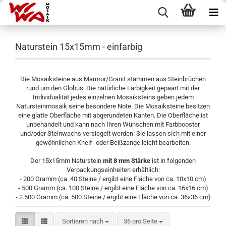
Naturstein 15x15mm - einfarbig
Die Mosaiksteine aus Marmor/Granit stammen aus Steinbrüchen
rund um den Globus. Die natürliche Farbigkeit gepaart mit der
Individualität jedes einzelnen Mosaiksteins geben jedem
Natursteinmosaik seine besondere Note. Die Mosaiksteine besitzen
eine glatte Oberfläche mit abgerundeten Kanten. Die Oberfläche ist
unbehandelt und kann nach Ihren Wünschen mit Farbbooster
und/oder Steinwachs versiegelt werden. Sie lassen sich mit einer
gewöhnlichen Kneif- oder Beißzange leicht bearbeiten.
Der 15x15mm Naturstein
mit 8 mm
Stärke
ist in folgenden
Verpackungseinheiten erhältlich:
- 200 Gramm (ca. 40 Steine / ergibt eine Fläche von ca. 10x10 cm)
- 500 Gramm (ca. 100 Steine / ergibt eine Fläche von ca. 16x16 cm)
- 2.500 Gramm (ca. 500 Steine / ergibt eine Fläche von ca. 36x36 cm)
Sortieren nach
pro Seite
Sortieren nach
36 pro Seite