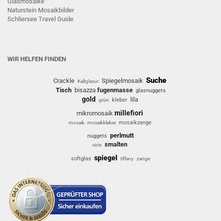
G
lasmosaike
Naturstein Mosaikbilder
Schliersee Travel Guide
WIR HELFEN FINDEN
Suche
Crackle
Spiegelmosaik
Kaltglasur
Tisch
bisazza
fugenmasse
glasnuggets
gold
lila
kleber
grün
millefiori
mikromosaik
mosaikzange
mosaik
mosaikkleber
perlmutt
nuggets
smalten
sicis
spiegel
softglas
tiffany
zange