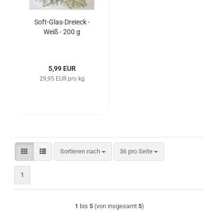
Soft-Glas-Dreieck -
Weiß - 200 g
5,99 EUR
29,95 EUR pro kg
Sortieren nach
pro Seite
Sortieren nach
36 pro Seite
1
1
bis
5
(von insgesamt
5
)