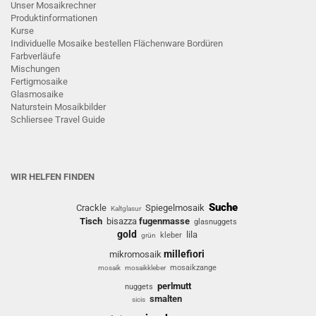
Unser Mosaikrechner
Produktinformationen
Kurse
Individuelle Mosaike bestellen
Flächenware
Bordüren
Farbverläufe
Mischungen
Fertigmosaike
G
lasmosaike
Naturstein Mosaikbilder
Schliersee Travel Guide
WIR HELFEN FINDEN
Suche
Crackle
Spiegelmosaik
Kaltglasur
Tisch
bisazza
fugenmasse
glasnuggets
gold
lila
kleber
grün
millefiori
mikromosaik
mosaikzange
mosaik
mosaikkleber
perlmutt
nuggets
smalten
sicis