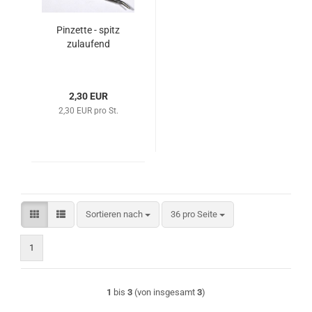
Pinzette - spitz
zulaufend
2,30 EUR
2,30 EUR pro St.
Sortieren nach
pro Seite
Sortieren nach
36 pro Seite
1
1
bis
3
(von insgesamt
3
)