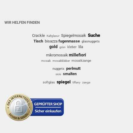
WIR HELFEN FINDEN
Suche
Crackle
Spiegelmosaik
Kaltglasur
Tisch
bisazza
fugenmasse
glasnuggets
gold
lila
kleber
grün
millefiori
mikromosaik
mosaikzange
mosaik
mosaikkleber
perlmutt
nuggets
smalten
sicis
spiegel
softglas
tiffany
zange