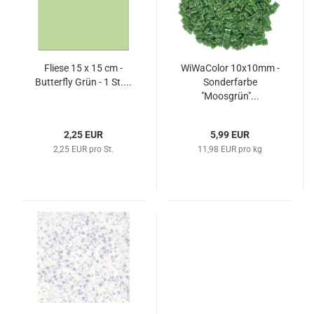
Fliese 15 x 15 cm -
WiWaColor 10x10mm -
Butterfly Grün - 1 St....
Sonderfarbe
"Moosgrün"...
2,25 EUR
5,99 EUR
2,25 EUR pro St.
11,98 EUR pro kg