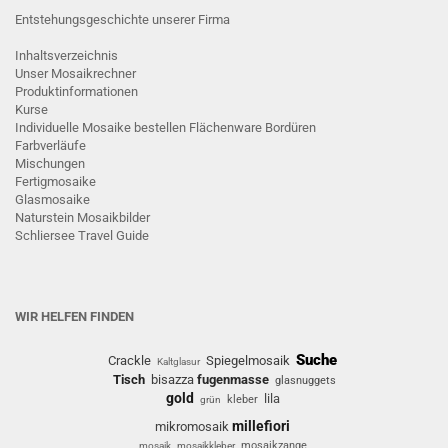
Entstehungsgeschichte unserer Firma
Inhaltsverzeichnis
Unser Mosaikrechner
Produktinformationen
Kurse
Individuelle Mosaike bestellen
Flächenware
Bordüren
Farbverläufe
Mischungen
Fertigmosaike
G
lasmosaike
Naturstein Mosaikbilder
Schliersee Travel Guide
WIR HELFEN FINDEN
Suche
Crackle
Spiegelmosaik
Kaltglasur
Tisch
bisazza
fugenmasse
glasnuggets
gold
lila
kleber
grün
millefiori
mikromosaik
mosaikzange
mosaik
mosaikkleber