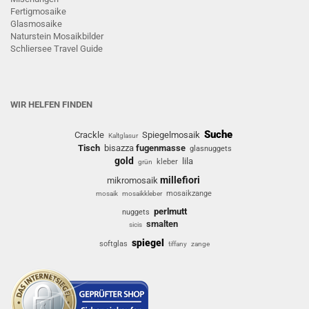
Fertigmosaike
G
lasmosaike
Naturstein Mosaikbilder
Schliersee Travel Guide
WIR HELFEN FINDEN
Suche
Crackle
Spiegelmosaik
Kaltglasur
Tisch
bisazza
fugenmasse
glasnuggets
gold
lila
kleber
grün
millefiori
mikromosaik
mosaikzange
mosaik
mosaikkleber
perlmutt
nuggets
smalten
sicis
spiegel
softglas
tiffany
zange