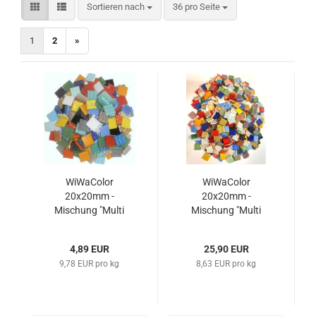
Sortieren nach
pro Seite
Sortieren nach
36 pro Seite
1
2
»
WiWaColor
WiWaColor
20x20mm -
20x20mm -
Mischung "Multi
Mischung "Multi
Colori" - 500 g
Colori" - 3.000 g -
Maxi-Pack
4,89 EUR
25,90 EUR
9,78 EUR pro kg
8,63 EUR pro kg