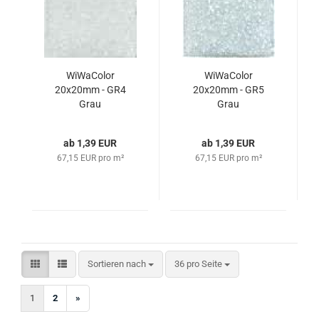
WiWaColor
WiWaColor
20x20mm - GR4
20x20mm - GR5
Grau
Grau
ab 1,39 EUR
ab 1,39 EUR
67,15 EUR pro m²
67,15 EUR pro m²
Sortieren nach
pro Seite
Sortieren nach
36 pro Seite
1
2
»