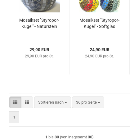
Mosaikset "Styropor-
Mosaikset "Styropor-
Kugel" - Naturstein
Kugel" - Softglas
29,90 EUR
24,90 EUR
29,90 EUR pro St.
24,90 EUR pro St.
Sortieren nach
pro Seite
Sortieren nach
36 pro Seite
1
1
bis
30
(von insgesamt
30
)