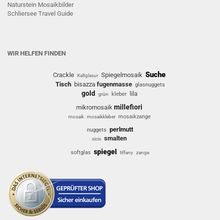
Naturstein Mosaikbilder
Schliersee Travel Guide
WIR HELFEN FINDEN
Suche
Crackle
Spiegelmosaik
Kaltglasur
Tisch
bisazza
fugenmasse
glasnuggets
gold
lila
kleber
grün
millefiori
mikromosaik
mosaikzange
mosaik
mosaikkleber
perlmutt
nuggets
smalten
sicis
spiegel
softglas
tiffany
zange