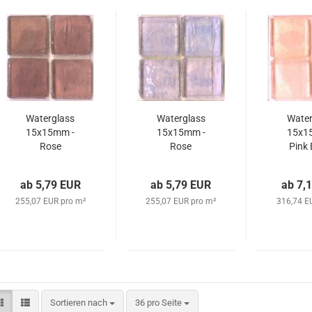
Waterglass
Waterglass
Water
15x15mm -
15x15mm -
15x1
Rose
Rose
Pink 
Beachplum
Springviolet
ab 5,79 EUR
ab 5,79 EUR
ab 7,
255,07 EUR pro m²
255,07 EUR pro m²
316,74 E
Sortieren nach
pro Seite
Sortieren nach
36 pro Seite