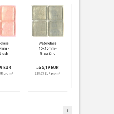
glass
Waterglass
5mm -
15x15mm -
Blush
Grau Zinc
19 EUR
ab 5,19 EUR
UR pro m²
228,63 EUR pro m²
1