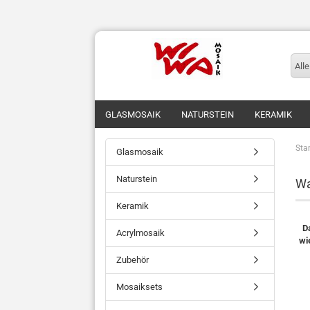
Alle
GLASMOSAIK
NATURSTEIN
KERAMIK
Star
Glasmosaik
Naturstein
Wa
Keramik
D
Acrylmosaik
wi
Zubehör
Mosaiksets