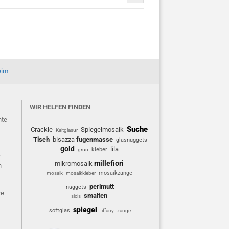
eim
WIR HELFEN FINDEN
hte
Suche
Crackle
Spiegelmosaik
Kaltglasur
Tisch
bisazza
fugenmasse
glasnuggets
gold
lila
kleber
grün
r
millefiori
mikromosaik
n
mosaikzange
mosaik
mosaikkleber
perlmutt
nuggets
re
smalten
sicis
spiegel
softglas
tiffany
zange