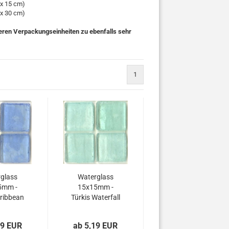
 x 15 cm)
 x 30 cm)
ßeren Verpackungseinheiten zu ebenfalls sehr
1
glass
Waterglass
5mm -
15x15mm -
ribbean
Türkis Waterfall
19 EUR
ab 5,19 EUR