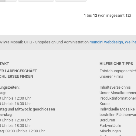
1
bis
12
(von insgesamt
12
)
WiWa Mosaik OHG - Shopdesign und Administration
mundini webdesign, Weilh
TAKT
HILFREICHE TIPPS
ER LADENGESCHÄFT
Entstehungsgeschic
CHLIERSEE
FINDEN
unserer Firma
ungszeiten:
Inhaltsverzeichnis
ag:
Unser Mosaikrechne
 Uhr bis 12:00 Uhr
Produktinformatione
 Uhr bis 16:00 Uhr
Kurse
stag und Mittwoch
:
geschlossen
Individuelle Mosaike
erstag
:
bestellen
Flächenwa
 Uhr bis 12:00 Uhr
Bordüren
 Uhr bis 18:00 Uhr
Farbverläufe
tag
: 09:00 Uhr bis 12:00 Uhr
Mischungen