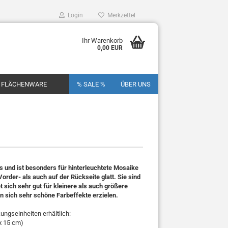
Login
Merkzettel
Ihr Warenkorb
0,00 EUR
FLÄCHENWARE
% SALE %
ÜBER UNS
s und ist besonders für hinterleuchtete Mosaike
Vorder- als auch auf der Rückseite glatt. Sie sind
 sich sehr gut für kleinere als auch größere
n sich sehr schöne Farbeffekte erzielen.
ngseinheiten erhältlich:
 x 15 cm)