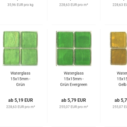
35,96 EUR pro kg
228,63 EUR pro m²
228,63 E
Waterglass
Waterglass
Water
15x15mm -
15x15mm -
15x1
Grün
Grün Evergreen
Gelb
Mintleaves
ab 5,19 EUR
ab 5,79 EUR
ab 5,
228,63 EUR pro m²
255,07 EUR pro m²
255,07 E