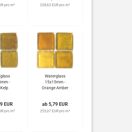
UR pro m²
228,63 EUR pro m²
glass
Waterglass
5mm -
15x15mm -
 Kelp
Orange Amber
79 EUR
ab 5,79 EUR
UR pro m²
255,07 EUR pro m²