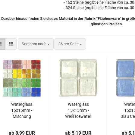
- 162 Steine (ergibt eine Fläche von ca. 30
- 324 Steine (ergibt eine Fläche von ca. 30
Darüber hinaus finden Sie dieses Material in der Rubrik "Flächenware" in grö
günstigen Preisen.
Sortieren nach
pro Seite
Sortieren nach
36 pro Seite
Waterglass
Waterglass
Water
15x15mm -
15x15mm -
15x1
Mischung
Weiß Icewater
Blau Ca
"Multi Colori"
ab 8,99 EUR
ab 5,19 EUR
ab 5,