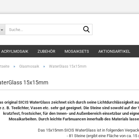
Suche...
ACRYLMOSAIK
ZUBEHÖR
MOSAIKSETS
AKTIONSARTIKEL
»
»
tseite
Glasmosaik
WaterGlass 15x15mm
terGlass 15x15mm
as original SICIS WaterGlass zeichnet sich durch seine Lichtdurchlässigkeit au
e z. B. Teelichter, Vasen etc. sehr gut geeignet. Die Steine sind sowohl auf der 
kratzfest, frostsicher, für den Innen- und Außenbereich einsetzbar und eignet
Mosaikarbeiten. Durch leichte Farbnuancen innerhalb des Materials lasse
Das 15x15mm SICIS WaterGlass ist in folgenden Verpacku
- 81 Steine (ergibt eine Fläche von ca. 15