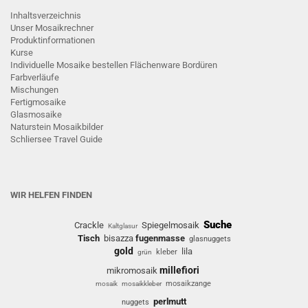
Inhaltsverzeichnis
Unser Mosaikrechner
Produktinformationen
Kurse
Individuelle Mosaike bestellen
Flächenware
Bordüren
Farbverläufe
Mischungen
Fertigmosaike
G
lasmosaike
Naturstein Mosaikbilder
Schliersee Travel Guide
WIR HELFEN FINDEN
Suche
Crackle
Spiegelmosaik
Kaltglasur
Tisch
bisazza
fugenmasse
glasnuggets
gold
lila
kleber
grün
millefiori
mikromosaik
mosaikzange
mosaik
mosaikkleber
perlmutt
nuggets