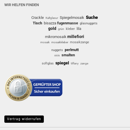
WIR HELFEN FINDEN
Suche
Crackle
Spiegelmosaik
Kaltglasur
Tisch
bisazza
fugenmasse
glasnuggets
gold
lila
kleber
grün
millefiori
mikromosaik
mosaikzange
mosaik
mosaikkleber
perlmutt
nuggets
smalten
sicis
spiegel
softglas
tiffany
zange
Vertrag widerrufen