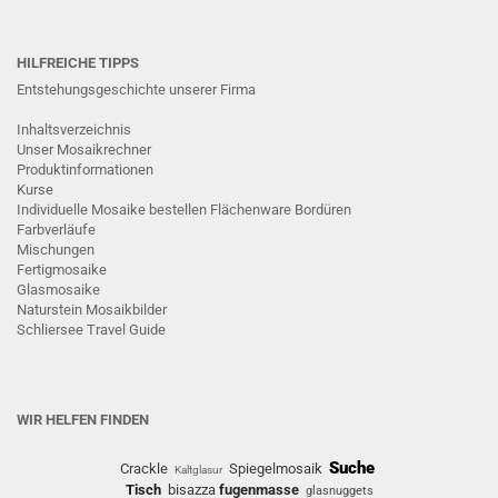
HILFREICHE TIPPS
Entstehungsgeschichte unserer Firma
Inhaltsverzeichnis
Unser Mosaikrechner
Produktinformationen
Kurse
Individuelle Mosaike bestellen
Flächenware
Bordüren
Farbverläufe
Mischungen
Fertigmosaike
G
lasmosaike
Naturstein Mosaikbilder
Schliersee Travel Guide
WIR HELFEN FINDEN
Suche
Crackle
Spiegelmosaik
Kaltglasur
Tisch
bisazza
fugenmasse
glasnuggets