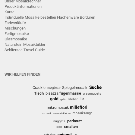
Unser Mosaikrechner
Produktinformationen
Kurse
Individuelle Mosaike bestellen
Flächenware
Bordüren
Farbverläufe
Mischungen
Fertigmosaike
G
lasmosaike
Naturstein Mosaikbilder
Schliersee Travel Guide
WIR HELFEN FINDEN
Suche
Crackle
Spiegelmosaik
Kaltglasur
Tisch
bisazza
fugenmasse
glasnuggets
gold
lila
kleber
grün
millefiori
mikromosaik
mosaikzange
mosaik
mosaikkleber
perlmutt
nuggets
smalten
sicis
spiegel