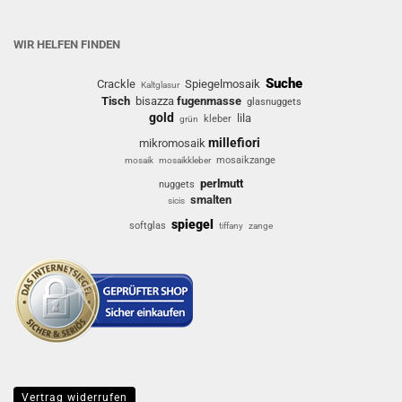
WIR HELFEN FINDEN
Suche
Crackle
Spiegelmosaik
Kaltglasur
Tisch
bisazza
fugenmasse
glasnuggets
gold
lila
kleber
grün
millefiori
mikromosaik
mosaikzange
mosaik
mosaikkleber
perlmutt
nuggets
smalten
sicis
spiegel
softglas
tiffany
zange
Vertrag widerrufen