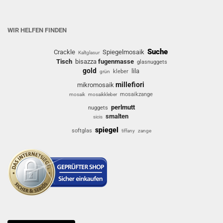
WIR HELFEN FINDEN
Suche
Crackle
Spiegelmosaik
Kaltglasur
Tisch
bisazza
fugenmasse
glasnuggets
gold
lila
kleber
grün
millefiori
mikromosaik
mosaikzange
mosaik
mosaikkleber
perlmutt
nuggets
smalten
sicis
spiegel
softglas
tiffany
zange