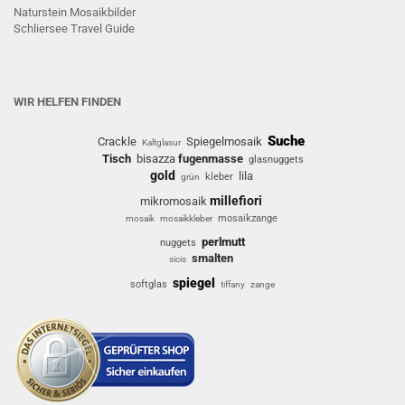
Naturstein Mosaikbilder
Schliersee Travel Guide
WIR HELFEN FINDEN
Suche
Crackle
Spiegelmosaik
Kaltglasur
Tisch
bisazza
fugenmasse
glasnuggets
gold
lila
kleber
grün
millefiori
mikromosaik
mosaikzange
mosaik
mosaikkleber
perlmutt
nuggets
smalten
sicis
spiegel
softglas
tiffany
zange