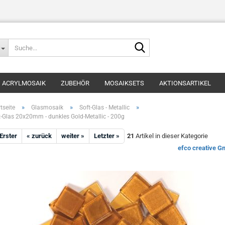
Suche...
ACRYLMOSAIK
ZUBEHÖR
MOSAIKSETS
AKTIONSARTIKEL
»
»
»
tseite
Glasmosaik
Soft-Glas - Metallic
t-Glas 20x20mm - dunkles Gold-Metallic - 200g
 Erster
« zurück
weiter »
Letzter »
21
Artikel in dieser Kategorie
efco creative 