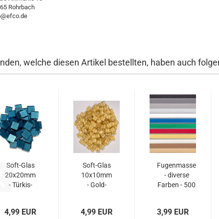
65 Rohrbach
o@efco.de
nden, welche diesen Artikel bestellten, haben auch folgen
Soft-Glas
Soft-Glas
Fugenmasse
20x20mm
10x10mm
- diverse
- Türkis-
- Gold-
Farben - 500
Metallic -
Metallic -
g
200g...
200g
4,99 EUR
4,99 EUR
3,99 EUR