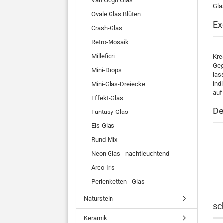
Van Gogh Glas
Gla
Ovale Glas Blüten
Ex
Crash-Glas
Retro-Mosaik
Millefiori
Kre
Geg
Mini-Drops
las
ind
Mini-Glas-Dreiecke
auf
Effekt-Glas
De
Fantasy-Glas
Eis-Glas
Rund-Mix
Neon Glas - nachtleuchtend
Arco-Iris
Perlenketten - Glas
Naturstein
sc
Keramik