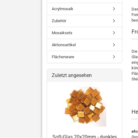
Acrylmosaik
Das
For
bes
Zubehör
Fr
Mosaiksets
Aktionsartikel
Die
Flächenware
Gla
ein
kön
Flä
Zuletzt angesehen
Ste
He
efc
Soft-Glas 20x20mm - dunkles
Gro