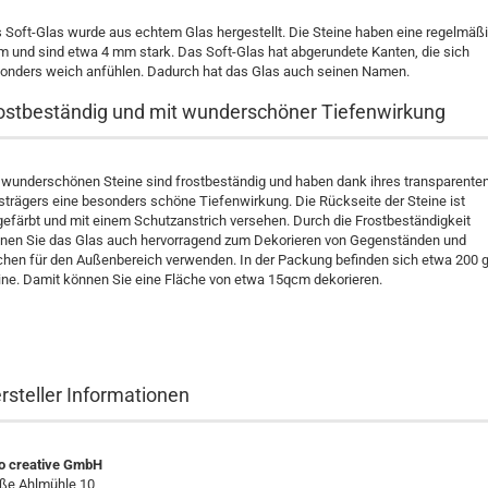
 Soft-Glas wurde aus echtem Glas hergestellt. Die Steine haben eine regelmäß
m und sind etwa 4 mm stark. Das Soft-Glas hat abgerundete Kanten, die sich
onders weich anfühlen. Dadurch hat das Glas auch seinen Namen.
ostbeständig und mit wunderschöner Tiefenwirkung
 wunderschönen Steine sind frostbeständig und haben dank ihres transparente
strägers eine besonders schöne Tiefenwirkung. Die Rückseite der Steine ist
gefärbt und mit einem Schutzanstrich versehen. Durch die Frostbeständigkeit
nen Sie das Glas auch hervorragend zum Dekorieren von Gegenständen und
chen für den Außenbereich verwenden. In der Packung befinden sich etwa 200 
ine. Damit können Sie eine Fläche von etwa 15qcm dekorieren.
rsteller Informationen
o creative GmbH
ße Ahlmühle 10