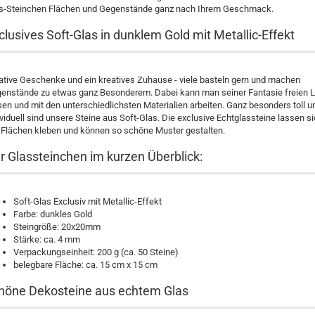
s-Steinchen Flächen und Gegenstände ganz nach Ihrem Geschmack.
clusives Soft-Glas in dunklem Gold mit Metallic-Effekt
ative Geschenke und ein kreatives Zuhause - viele basteln gern und machen
enstände zu etwas ganz Besonderem. Dabei kann man seiner Fantasie freien 
sen und mit den unterschiedlichsten Materialien arbeiten. Ganz besonders toll u
ividuell sind unsere Steine aus Soft-Glas. Die exclusive Echtglassteine lassen s
 Flächen kleben und können so schöne Muster gestalten.
r Glassteinchen im kurzen Überblick:
Soft-Glas Exclusiv mit Metallic-Effekt
Farbe: dunkles Gold
Steingröße: 20x20mm
Stärke: ca. 4 mm
Verpackungseinheit: 200 g (ca. 50 Steine)
belegbare Fläche: ca. 15 cm x 15 cm
höne Dekosteine aus echtem Glas