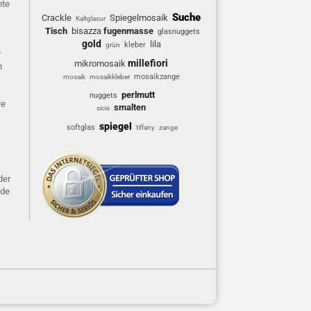
hte
Suche
Crackle
Spiegelmosaik
Kaltglasur
Tisch
bisazza
fugenmasse
glasnuggets
gold
lila
kleber
grün
r
millefiori
mikromosaik
n
mosaikzange
mosaik
mosaikkleber
perlmutt
nuggets
re
smalten
sicis
spiegel
softglas
tiffany
zange
der
ide