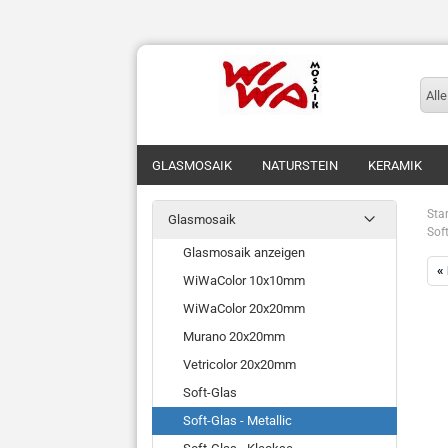
Alle
GLASMOSAIK
NATURSTEIN
KERAMIK
Star
Glasmosaik
Sof
Glasmosaik anzeigen
«
WiWaColor 10x10mm
WiWaColor 20x20mm
Murano 20x20mm
Vetricolor 20x20mm
Soft-Glas
Soft-Glas - Metallic