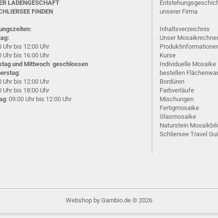
ER LADENGESCHÄFT
Entstehungsgeschic
CHLIERSEE
FINDEN
unserer Firma
ungszeiten:
Inhaltsverzeichnis
ag:
Unser Mosaikrechne
 Uhr bis 12:00 Uhr
Produktinformatione
 Uhr bis 16:00 Uhr
Kurse
stag und Mittwoch
:
geschlossen
Individuelle Mosaike
erstag
:
bestellen
Flächenwa
 Uhr bis 12:00 Uhr
Bordüren
 Uhr bis 18:00 Uhr
Farbverläufe
tag
: 09:00 Uhr bis 12:00 Uhr
Mischungen
Fertigmosaike
G
lasmosaike
Naturstein Mosaikbil
Schliersee Travel Gu
Webshop
by Gambio.de © 2026