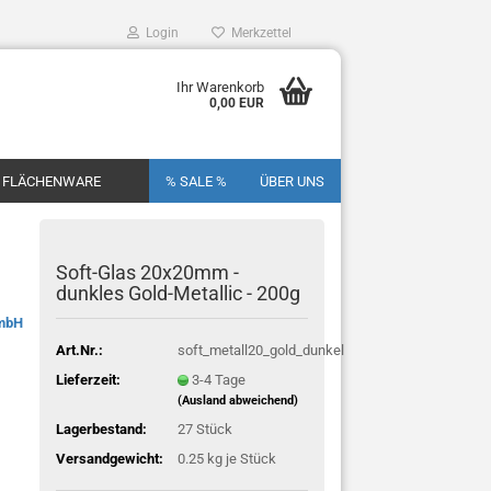
Login
Merkzettel
Ihr Warenkorb
0,00 EUR
FLÄCHENWARE
% SALE %
ÜBER UNS
Soft-Glas 20x20mm -
dunkles Gold-Metallic - 200g
GmbH
Art.Nr.:
soft_metall20_gold_dunkel
Lieferzeit:
3-4 Tage
(Ausland abweichend)
Lagerbestand:
27
Stück
Versandgewicht:
0.25
kg je Stück