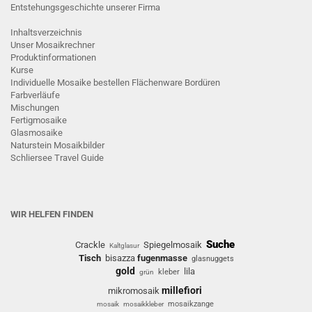
Entstehungsgeschichte unserer Firma
Inhaltsverzeichnis
Unser Mosaikrechner
Produktinformationen
Kurse
Individuelle Mosaike bestellen
Flächenware
Bordüren
Farbverläufe
Mischungen
Fertigmosaike
G
lasmosaike
Naturstein Mosaikbilder
Schliersee Travel Guide
WIR HELFEN FINDEN
Suche
Crackle
Spiegelmosaik
Kaltglasur
Tisch
bisazza
fugenmasse
glasnuggets
gold
lila
kleber
grün
millefiori
mikromosaik
mosaikzange
mosaik
mosaikkleber