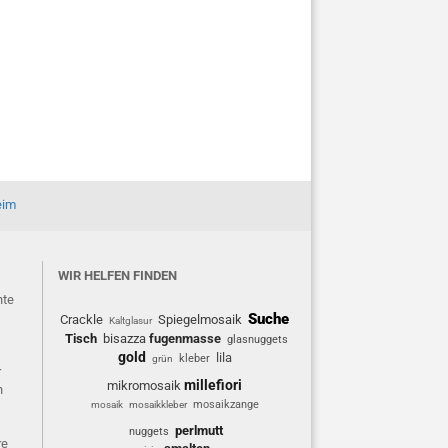
eim
WIR HELFEN FINDEN
hte
Suche
Crackle
Spiegelmosaik
Kaltglasur
Tisch
bisazza
fugenmasse
glasnuggets
gold
lila
kleber
grün
r
millefiori
mikromosaik
n
mosaikzange
mosaik
mosaikkleber
perlmutt
nuggets
re