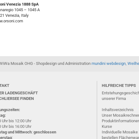
oni Venezia 1888 SpA
naregio 1045 – 1045 A
21 Venezia, Italy
.orsoni.com
WiWa Mosaik OHG - Shopdesign und Administration
mundini webdesign, Weilh
TAKT
HILFREICHE TIPPS
ER LADENGESCHÄFT
Entstehungsgeschic
CHLIERSEE
FINDEN
unserer Firma
ungszeiten:
Inhaltsverzeichnis
ag:
Unser Mosaikrechne
 Uhr bis 12:00 Uhr
Produktinformatione
 Uhr bis 16:00 Uhr
Kurse
stag und Mittwoch
:
geschlossen
Individuelle Mosaike
erstag
:
bestellen
Flächenwa