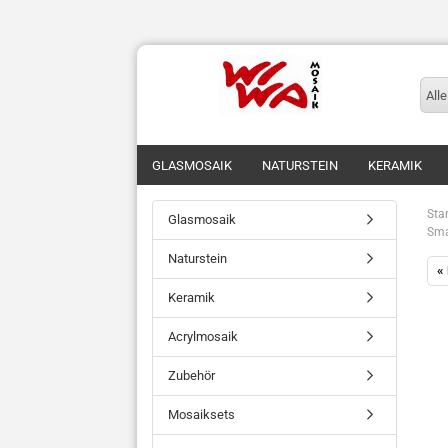
Alle
GLASMOSAIK
NATURSTEIN
KERAMIK
Star
Glasmosaik
Sma
Naturstein
«
Keramik
Acrylmosaik
Zubehör
Mosaiksets