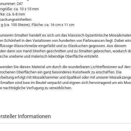
bnummer: 247
ingröße: ca. 10 x 15 mm
rke: ca. 6-8 mm
packungseinheiten:
 g (ca. 100 Steine); Fläche: ca. 16 cm x 11 cm
 unseren Smalten handelt es sich um das klassisch-byzantinische Mosaikmateri
en Schönheit in den Variationen von hunderten von Farbnuancen liegt. Dabei wir
 flüssige Glasschmelze eingefärbt und zu Glaskuchen gegossen. Aus diesem
den dann von Hand Streifen geschnitten und zu Smalten gebrochen, wodurch di
ische unebene und malerisch lebendige Oberfläche entsteht.
wenden Sie dieses Material um durch die wunderbaren Lichtreflexionen auf den
rochenen Oberflächen ein ganz besonderes Kunstwerk zu erschaffen. Die
rbeitung erfolgt mit Mosaikhammer und Spaltkeil oder mit unserer Mosaikzange
 Smalten sind lose im Beutel verpackt und eignen sich hervorragend um ein Mos
e nachträgliche Verfugung zu verwirklichen.
rsteller Informationen