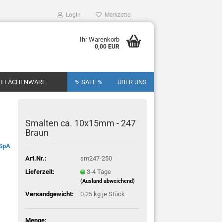
Login
Merkzettel
Ihr Warenkorb
0,00 EUR
FLÄCHENWARE
% SALE %
ÜBER UNS
Smalten ca. 10x15mm - 247
Braun
 SpA
Art.Nr.:
sm247-250
Lieferzeit:
3-4 Tage
(Ausland abweichend)
Versandgewicht:
0.25
kg je Stück
Menge: