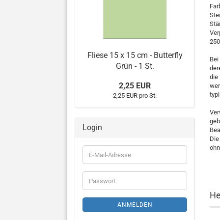
Far
Ste
Stä
Ver
250
Fliese 15 x 15 cm - Butterfly
Bei
Grün - 1 St.
der
die
2,25 EUR
wer
typ
2,25 EUR pro St.
Ver
geb
Login
Bea
Die
ohn
E-
Mail-
Adresse
Passwort
He
ANMELDEN