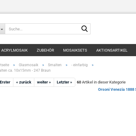
Suche...
ACRYLMOSAIK
ZUBEHÖR
MOSAIKSETS
AKTIONSARTIKEL
»
»
»
»
tseite
Glasmosaik
Smalten
- einfarbig
lten ca. 10x15mm - 247 Braun
 Erster
« zurück
weiter »
Letzter »
60
Artikel in dieser Kategorie
Orsoni Venezia 1888