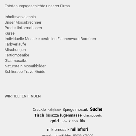
Entstehungsgeschichte unserer Firma
Inhaltsverzeichnis
Unser Mosaikrechner
Produktinformationen
Kurse
Individuelle Mosaike bestellen
Flächenware
Bordüren
Farbverläufe
Mischungen
Fertigmosaike
G
lasmosaike
Naturstein Mosaikbilder
Schliersee Travel Guide
WIR HELFEN FINDEN
Suche
Crackle
Spiegelmosaik
Kaltglasur
Tisch
bisazza
fugenmasse
glasnuggets
gold
lila
kleber
grün
millefiori
mikromosaik
mosaikzange
mosaik
mosaikkleber