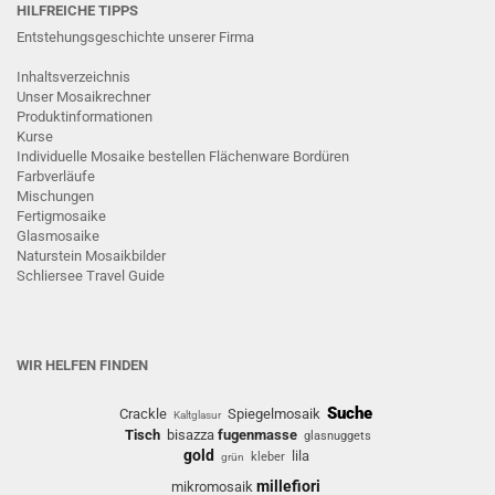
HILFREICHE TIPPS
Entstehungsgeschichte unserer Firma
Inhaltsverzeichnis
Unser Mosaikrechner
Produktinformationen
Kurse
Individuelle Mosaike bestellen
Flächenware
Bordüren
Farbverläufe
Mischungen
Fertigmosaike
G
lasmosaike
Naturstein Mosaikbilder
Schliersee Travel Guide
WIR HELFEN FINDEN
Suche
Crackle
Spiegelmosaik
Kaltglasur
Tisch
bisazza
fugenmasse
glasnuggets
gold
lila
kleber
grün
millefiori
mikromosaik