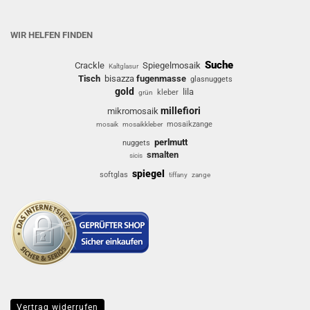
WIR HELFEN FINDEN
Suche
Crackle
Spiegelmosaik
Kaltglasur
Tisch
bisazza
fugenmasse
glasnuggets
gold
lila
kleber
grün
millefiori
mikromosaik
mosaikzange
mosaik
mosaikkleber
perlmutt
nuggets
smalten
sicis
spiegel
softglas
tiffany
zange
Vertrag widerrufen