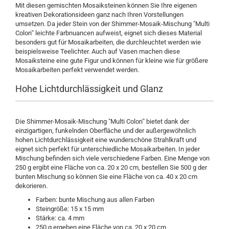
Mit diesen gemischten Mosaiksteinen können Sie Ihre eigenen
kreativen Dekorationsideen ganz nach Ihren Vorstellungen
umsetzen. Da jeder Stein von der Shimmer-Mosaik-Mischung "Multi
Colori" leichte Farbnuancen aufweist, eignet sich dieses Material
besonders gut für Mosaikarbeiten, die durchleuchtet werden wie
beispielsweise Teelichter. Auch auf Vasen machen diese
Mosaiksteine eine gute Figur und können für kleine wie für größere
Mosaikarbeiten perfekt verwendet werden.
Hohe Lichtdurchlässigkeit und Glanz
Die Shimmer-Mosaik-Mischung "Multi Colori" bietet dank der
einzigartigen, funkelnden Oberfläche und der außergewöhnlich
hohen Lichtdurchlässigkeit eine wunderschöne Strahlkraft und
eignet sich perfekt für unterschiedliche Mosaikarbeiten. In jeder
Mischung befinden sich viele verschiedene Farben. Eine Menge von
250 g ergibt eine Fläche von ca. 20 x 20 cm, bestellen Sie 500 g der
bunten Mischung so können Sie eine Fläche von ca. 40 x 20 cm
dekorieren.
Farben: bunte Mischung aus allen Farben
Steingröße: 15 x 15 mm
Stärke: ca. 4 mm
250 g ergeben eine Fläche von ca. 20 x 20 cm