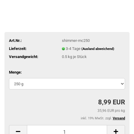
Art.Nr.:
shimmer-mc250
Lieferzeit:
3-4 Tage
(Ausland abweichend)
Versandgewicht:
0.5
kg je Stück
Menge:
8,99 EUR
35,96 EUR pro kg
inkl. 19% MwSt. zzgl.
Versand