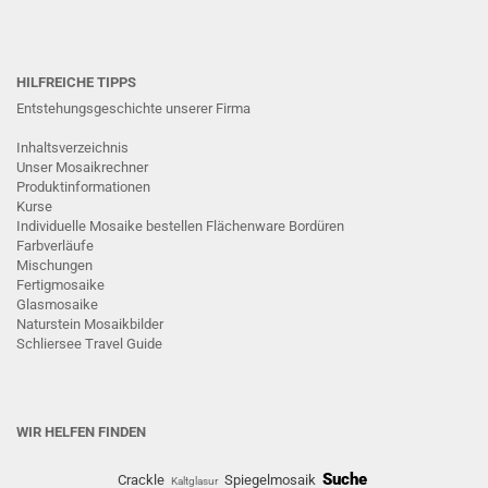
HILFREICHE TIPPS
Entstehungsgeschichte unserer Firma
Inhaltsverzeichnis
Unser Mosaikrechner
Produktinformationen
Kurse
Individuelle Mosaike bestellen
Flächenware
Bordüren
Farbverläufe
Mischungen
Fertigmosaike
G
lasmosaike
Naturstein Mosaikbilder
Schliersee Travel Guide
WIR HELFEN FINDEN
Suche
Crackle
Spiegelmosaik
Kaltglasur