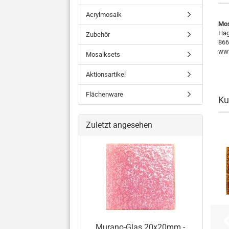
Acrylmosaik
Mos
Hag
Zubehör
866
www
Mosaiksets
Aktionsartikel
Flächenware
Ku
Zuletzt angesehen
Murano-Glas 20x20mm -