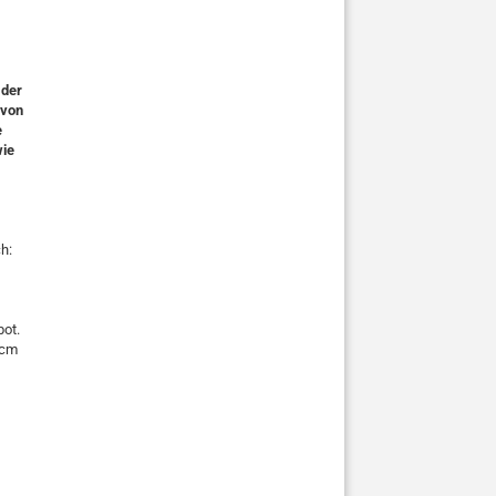
 der
 von
e
wie
h:
ot.
 cm