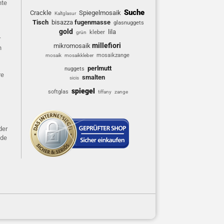
hte
Suche
Crackle
Spiegelmosaik
Kaltglasur
Tisch
bisazza
fugenmasse
glasnuggets
gold
lila
kleber
grün
r
millefiori
mikromosaik
n
mosaikzange
mosaik
mosaikkleber
perlmutt
nuggets
re
smalten
sicis
spiegel
softglas
tiffany
zange
der
ide