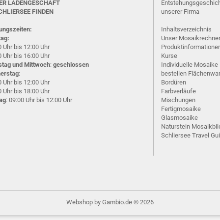
ER LADENGESCHÄFT
Entstehungsgeschic
CHLIERSEE
FINDEN
unserer Firma
ungszeiten:
Inhaltsverzeichnis
ag:
Unser Mosaikrechne
 Uhr bis 12:00 Uhr
Produktinformatione
 Uhr bis 16:00 Uhr
Kurse
stag und Mittwoch
:
geschlossen
Individuelle Mosaike
erstag
:
bestellen
Flächenwa
 Uhr bis 12:00 Uhr
Bordüren
 Uhr bis 18:00 Uhr
Farbverläufe
tag
: 09:00 Uhr bis 12:00 Uhr
Mischungen
Fertigmosaike
G
lasmosaike
Naturstein Mosaikbil
Schliersee Travel Gu
Webshop
by Gambio.de © 2026