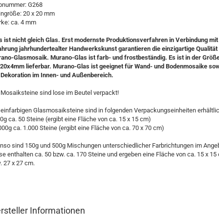
bnummer: G268
ingröße: 20 x 20 mm
rke: ca. 4 mm
s ist nicht gleich Glas. Erst modernste Produktionsver­fahren in Verbindung mit
ahrung jahrhundertealter Handwerks­kunst garantieren die einzig­artige Qualität
ano-Glas­mosaik. Murano-Glas ist farb- und frostbeständig. Es ist in der Größ
20x4mm lieferbar. Murano-Glas ist geeignet für Wand- und Boden­mosaike so
 Dekoration im Innen- und Außenbereich.
 Mosaiksteine sind lose im Beutel verpackt!
 einfarbigen Glasmosaiksteine sind in folgenden Verpackungseinheiten erhältlic
50g ca. 50 Steine (ergibt eine Fläche von ca. 15 x 15 cm)
.000g ca. 1.000 Steine (ergibt eine Fläche von ca. 70 x 70 cm)
nso sind 150g und 500g Mischungen unterschiedlicher Farbrichtungen im Angeb
se enthalten ca. 50 bzw. ca. 170 Steine und ergeben eine Fläche von ca. 15 x 15
. 27 x 27 cm.
rsteller Informationen