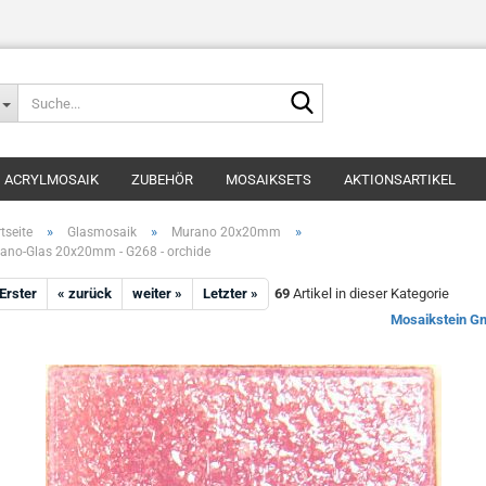
Suche...
ACRYLMOSAIK
ZUBEHÖR
MOSAIKSETS
AKTIONSARTIKEL
»
»
»
tseite
Glasmosaik
Murano 20x20mm
ano-Glas 20x20mm - G268 - orchide
 Erster
« zurück
weiter »
Letzter »
69
Artikel in dieser Kategorie
Mosaikstein 