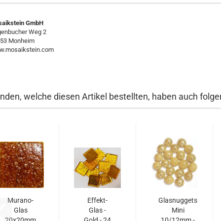
aikstein GmbH
enbucher Weg 2
53 Monheim
.mosaikstein.com
nden, welche diesen Artikel bestellten, haben auch folgen
Murano-
Effekt-
Glasnuggets
Glas
Glas -
Mini
20x20mm
Gold - 24
10/12mm -