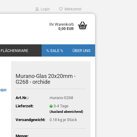
Login
Merkzettel
Ihr Warenkorb
0,00 EUR
FLÄCHENWARE
% SALE %
ÜBER UNS
Murano-Glas 20x20mm -
G268 - orchide
GmbH
Art.Nr.:
murano-G268
Lieferzeit:
3-4 Tage
(Ausland abweichend)
Versandgewicht:
0.18
kg je Stück
Menge: