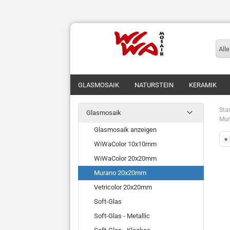
Alle
GLASMOSAIK
NATURSTEIN
KERAMIK
Star
Glasmosaik
Mur
Glasmosaik anzeigen
«
WiWaColor 10x10mm
WiWaColor 20x20mm
Murano 20x20mm
Vetricolor 20x20mm
Soft-Glas
Soft-Glas - Metallic