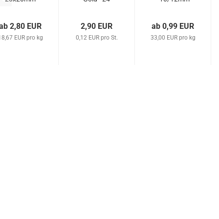
- G284 -
St.
Braun opak
caramel
ab 2,80 EUR
2,90 EUR
ab 0,99 EUR
18,67 EUR pro kg
0,12 EUR pro St.
33,00 EUR pro kg