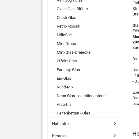
Van Gogh Glas
Far
Ste
Ovale Glas Blüten
Stä
Crash-Glas
Gla
Retro-Mosaik
Erf
Millefiori
Mur
20x
Mini-Drops
zur
Mini-Glas-Dreiecke
Die
Effekt-Glas
Fantasy-Glas
Die
- 1
Eis-Glas
- 3
Rund-Mix
Ebe
Neon Glas - nachtleuchtend
Die
bzw
Arco-Iris
Perlenketten - Glas
Naturstein
He
Keramik