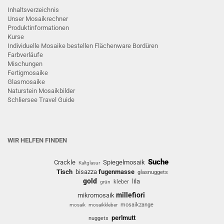
Inhaltsverzeichnis
Unser Mosaikrechner
Produktinformationen
Kurse
Individuelle Mosaike bestellen
Flächenware
Bordüren
Farbverläufe
Mischungen
Fertigmosaike
G
lasmosaike
Naturstein Mosaikbilder
Schliersee Travel Guide
WIR HELFEN FINDEN
Suche
Crackle
Spiegelmosaik
Kaltglasur
Tisch
bisazza
fugenmasse
glasnuggets
gold
lila
kleber
grün
millefiori
mikromosaik
mosaikzange
mosaik
mosaikkleber
perlmutt
nuggets