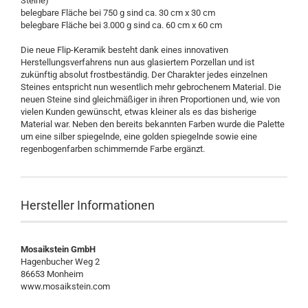
Steine)
belegbare Fläche bei 750 g sind ca. 30 cm x 30 cm
belegbare Fläche bei 3.000 g sind ca. 60 cm x 60 cm
Die neue Flip-Keramik besteht dank eines innovativen
Herstellungsverfahrens nun aus glasiertem Porzellan und ist
zukünftig absolut frostbeständig. Der Charakter jedes einzelnen
Steines entspricht nun wesentlich mehr gebrochenem Material. Die
neuen Steine sind gleichmäßiger in ihren Proportionen und, wie von
vielen Kunden gewünscht, etwas kleiner als es das bisherige
Material war. Neben den bereits bekannten Farben wurde die Palette
um eine silber spiegelnde, eine golden spiegelnde sowie eine
regenbogenfarben schimmernde Farbe ergänzt.
Hersteller Informationen
Mosaikstein GmbH
Hagenbucher Weg 2
86653 Monheim
www.mosaikstein.com