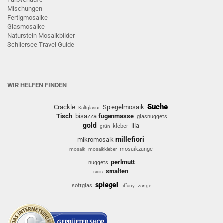
Mischungen
Fertigmosaike
G
lasmosaike
Naturstein Mosaikbilder
Schliersee Travel Guide
WIR HELFEN FINDEN
Suche
Crackle
Spiegelmosaik
Kaltglasur
Tisch
bisazza
fugenmasse
glasnuggets
gold
lila
kleber
grün
millefiori
mikromosaik
mosaikzange
mosaik
mosaikkleber
perlmutt
nuggets
smalten
sicis
spiegel
softglas
tiffany
zange