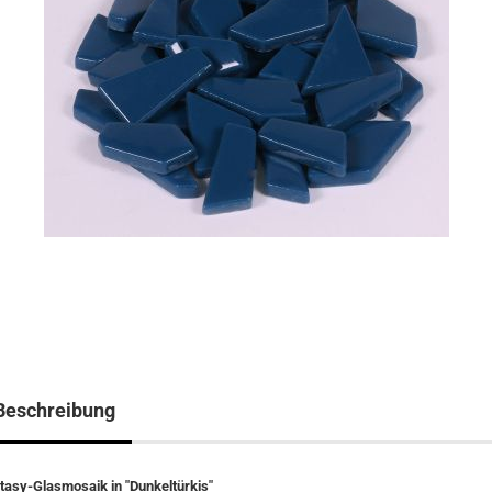
Beschreibung
tasy-Glasmosaik in "Dunkeltürkis"