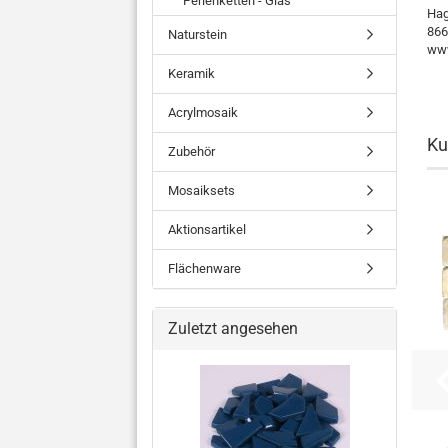
Perlenketten - Glas
Hag
866
Naturstein
www
Keramik
Acrylmosaik
Ku
Zubehör
Mosaiksets
Aktionsartikel
Flächenware
Zuletzt angesehen