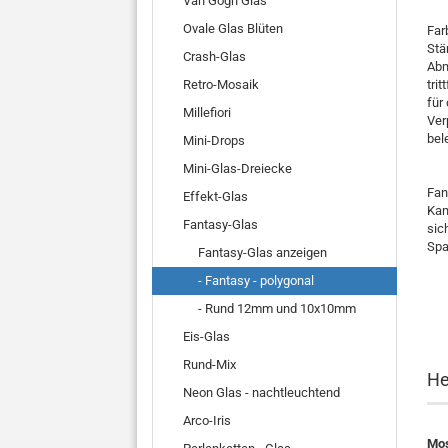
Van Gogh Glas
Ovale Glas Blüten
Far
Stä
Crash-Glas
Abm
Retro-Mosaik
trit
für
Millefiori
Ver
bel
Mini-Drops
Mini-Glas-Dreiecke
Fan
Effekt-Glas
Kan
Fantasy-Glas
sic
Spa
Fantasy-Glas anzeigen
- Fantasy - polygonal
- Rund 12mm und 10x10mm
Eis-Glas
Rund-Mix
He
Neon Glas - nachtleuchtend
Arco-Iris
Mos