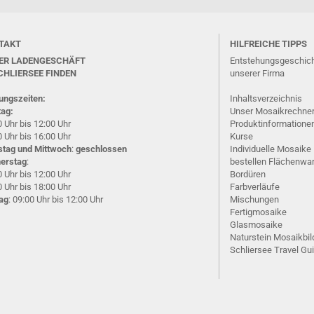
TAKT
HILFREICHE TIPPS
ER LADENGESCHÄFT
Entstehungsgeschic
CHLIERSEE
FINDEN
unserer Firma
ungszeiten:
Inhaltsverzeichnis
ag:
Unser Mosaikrechne
 Uhr bis 12:00 Uhr
Produktinformatione
 Uhr bis 16:00 Uhr
Kurse
stag und Mittwoch
:
geschlossen
Individuelle Mosaike
erstag
:
bestellen
Flächenwa
 Uhr bis 12:00 Uhr
Bordüren
 Uhr bis 18:00 Uhr
Farbverläufe
tag
: 09:00 Uhr bis 12:00 Uhr
Mischungen
Fertigmosaike
G
lasmosaike
Naturstein Mosaikbil
Schliersee Travel Gu