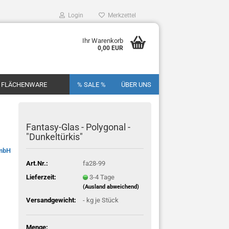
Login
Merkzettel
Ihr Warenkorb
0,00 EUR
FLÄCHENWARE
% SALE %
ÜBER UNS
Fantasy-Glas - Polygonal -
"Dunkeltürkis"
GmbH
Art.Nr.:
fa28-99
Lieferzeit:
3-4 Tage
(Ausland abweichend)
Versandgewicht:
-
kg je Stück
Menge: