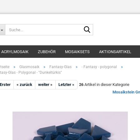
Suche...
ACRYLMOSAIK
ZUBEHÖR
MOSAIKSETS
AKTIONSARTIKEL
»
»
»
»
tseite
Glasmosaik
Fantasy-Glas
- Fantasy - polygonal
tasy-Glas - Polygonal - "Dunkeltürkis"
 Erster
« zurück
weiter »
Letzter »
26
Artikel in dieser Kategorie
Mosaikstein 