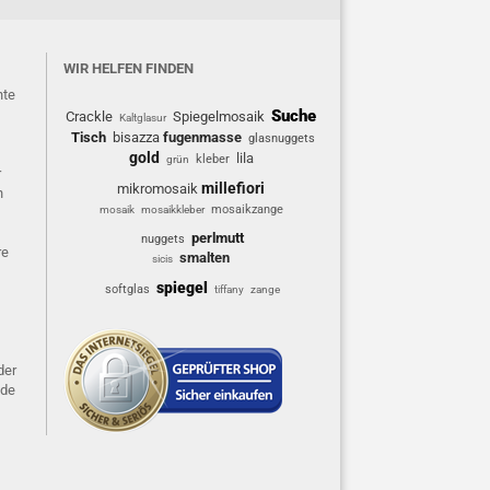
WIR HELFEN FINDEN
hte
Suche
Crackle
Spiegelmosaik
Kaltglasur
Tisch
bisazza
fugenmasse
glasnuggets
gold
lila
kleber
grün
r
millefiori
mikromosaik
n
mosaikzange
mosaik
mosaikkleber
perlmutt
nuggets
re
smalten
sicis
spiegel
softglas
tiffany
zange
der
ide