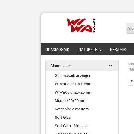
Alle
GLASMOSAIK
NATURSTEIN
KERAMIK
Star
Glasmosaik
Fan
Glasmosaik anzeigen
«
WiWaColor 10x10mm
WiWaColor 20x20mm
Murano 20x20mm
Vetricolor 20x20mm
Soft-Glas
Soft-Glas - Metallic