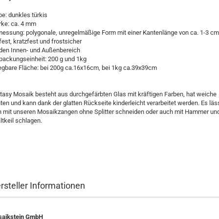
be: dunkles türkis
rke: ca. 4 mm
essung: polygonale, unregelmäßige Form mit einer Kantenlänge von ca. 1-3 cm
tfest, kratzfest und frostsicher
 den Innen- und Außenbereich
packungseinheit: 200 g und 1kg
egbare Fläche: bei 200g ca.16x16cm, bei 1kg ca.39x39cm
tasy Mosaik besteht aus durchgefärbten Glas mit kräftigen Farben, hat weiche
ten und kann dank der glatten Rückseite kinderleicht verarbeitet werden. Es läs
h mit unseren Mosaikzangen ohne Splitter schneiden oder auch mit Hammer un
ltkeil schlagen.
rsteller Informationen
aikstein GmbH