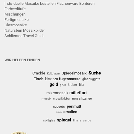
Individuelle Mosaike bestellen
Flächenware
Bordüren
Farbverläufe
Mischungen
Fertigmosaike
G
lasmosaike
Naturstein Mosaikbilder
Schliersee Travel Guide
WIR HELFEN FINDEN
Suche
Crackle
Spiegelmosaik
Kaltglasur
Tisch
bisazza
fugenmasse
glasnuggets
gold
lila
kleber
grün
millefiori
mikromosaik
mosaikzange
mosaik
mosaikkleber
perlmutt
nuggets
smalten
sicis
spiegel
softglas
tiffany
zange